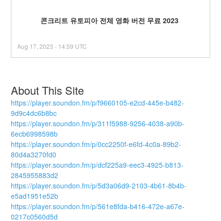
콘크리트 유토피아 전체 영화 버전 무료 2023 
Aug
17
,
2023
-
14:59
UTC
About This Site
https://player.soundon.fm/p/f9660105-e2cd-445e-b482-
9d9c4dc6b8bc
https://player.soundon.fm/p/311f5988-9256-4038-a90b-
6ecb6998598b
https://player.soundon.fm/p/0cc2250f-e6fd-4c0a-89b2-
80d4a3270fd0
https://player.soundon.fm/p/dcf225a9-eec3-4925-b813-
2845955883d2
https://player.soundon.fm/p/5d3a06d9-2103-4b61-8b4b-
e5ad1951e52b
https://player.soundon.fm/p/561e8fda-b416-472e-a67e-
0217c0560d5d