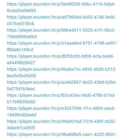
https://player.soundon.fm/p/5b48f206-996c-4716-bda4-
8ccb26a09d93
https://player.soundon.fm/p/ad7960e9-bc52-4746-befd-
c57fced155cb
https://player.soundon.fm/p/86b44911-5333-41f1-bbc3-
759dd95846bd
https://player.soundon.fm/p/21aaa6bd-8751-47d8-a497-
ff89a8c169cd
https://player.soundon.fm/p/dbf53c05-9d00-4cfa-be4d-
a544f9828627
https://player.soundon.fm/p/96abe7cc-4832-4b2b-b312-
8ac5c5b45205
https://player.soundon.fm/p/ac462567-9e23-43b8-b284-
5af75d1b3eac
https://player.soundon.fm/p/fb3c424e-06d0-4780-b74d-
0176980f4092
https://player.soundon.fm/p/e3247598-1f1c-45b9-a4cd-
19498cd26aed
https://player.soundon.fm/p/99a901bd-7319-4d0f-a522-
3d4e97c4355f
https://player.soundon.fm/p/9ba8d6e5-cae1-4225-9b91-