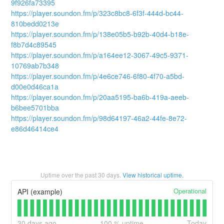
9f926fa73395
https://player.soundon.fm/p/323c8bc8-6f3f-444d-bc44-
810bedd0213e
https://player.soundon.fm/p/138e05b5-b92b-40d4-b18e-
f8b7d4c89545
https://player.soundon.fm/p/a164ee12-3067-49c5-9371-
10769ab7b348
https://player.soundon.fm/p/4e6ce746-6f80-4f70-a5bd-
d00e0d46ca1a
https://player.soundon.fm/p/20aa5195-ba6b-419a-aeeb-
b6bee5701bba
https://player.soundon.fm/p/98d64197-46a2-44fe-8e72-
e86d46414ce4
Uptime over the past
30
days.
View historical uptime.
Operational
API (example)
30
days ago
100
% uptime
Today